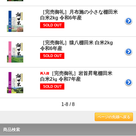
［完売御礼］月布施の小さな棚田米
白米2kg 令和6年産
SOLD OUT
［完売御礼］猿八棚田米 白米2kg
令和6年産
SOLD OUT
［完売御礼］岩首昇竜棚田米
白米2㎏ 令和7年産
SOLD OUT
1-8 / 8
ページの先頭へ戻る
商品検索