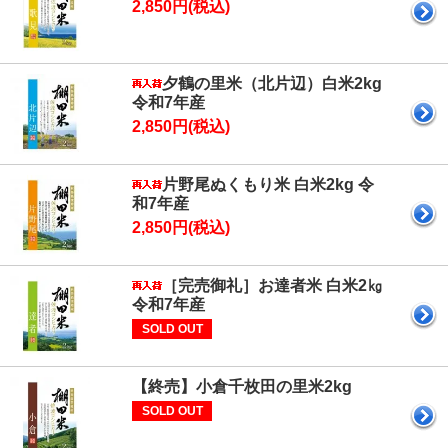
2,850円(税込)
夕鶴の里米（北片辺）白米2kg
令和7年産
2,850円(税込)
片野尾ぬくもり米 白米2kg 令
和7年産
2,850円(税込)
［完売御礼］お達者米 白米2㎏
令和7年産
SOLD OUT
【終売】小倉千枚田の里米2kg
SOLD OUT