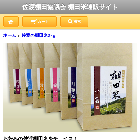
佐渡棚田協議会 棚田米通販サイト
カート
検索
ホーム
佐渡の棚田米2kg
＞
お好みの佐渡棚田米をチョイス！