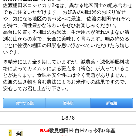
佐渡棚田米コシヒカリ2kgは、異なる地区同士の組み合わせ
でもご注文いただけます。 お好みの棚田米のお取り寄せ
や、気になる地区の食べ比べに最適。 佐渡の棚田それぞれ
が持つ、個性豊かな味わいをぜひお楽しみください。
高台に位置する棚田のお米は、生活用水が流れ込まない清
冽な山からの水で、安全に美味しく育ちます。噛み締める
ごとに佐渡の棚田の風景を思い浮かべていただけたら嬉し
いです。
※精米には万全を期していますが、減農薬・減化学肥料栽
培によってカメムシによる斑点米（褐色）が入っているこ
とがあります。食味や安全性には全く問題がありません。
佐渡の生き物を育む農法によるお米作りの結果ですので、
安心してお召し上がり下さい。
おすすめ順
価格順
新着順
1-8 / 8
歌見棚田米 白米2㎏ 令和7年産