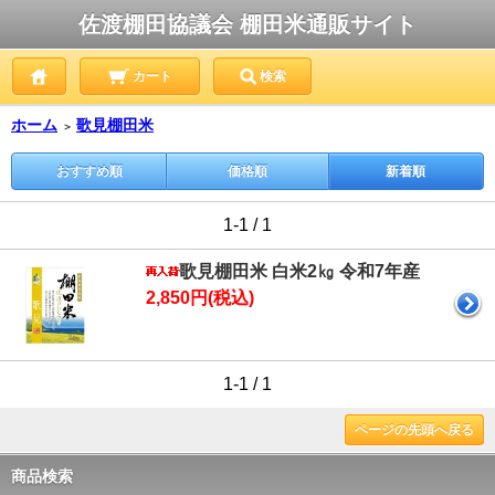
佐渡棚田協議会 棚田米通販サイト
カート
検索
ホーム
歌見棚田米
＞
おすすめ順
価格順
新着順
1-1 / 1
歌見棚田米 白米2㎏ 令和7年産
2,850円(税込)
1-1 / 1
ページの先頭へ戻る
商品検索