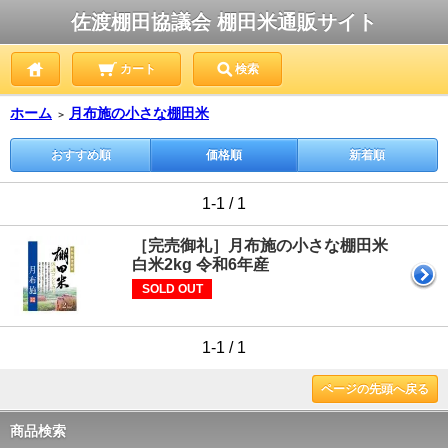
佐渡棚田協議会 棚田米通販サイト
カート
検索
ホーム
月布施の小さな棚田米
＞
おすすめ順
価格順
新着順
1-1 / 1
［完売御礼］月布施の小さな棚田米
白米2kg 令和6年産
SOLD OUT
1-1 / 1
ページの先頭へ戻る
商品検索